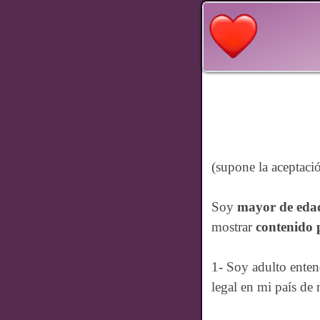
(supone la aceptació
Soy
mayor de eda
mostrar
contenido 
1- Soy adulto enten
legal en mi país de 